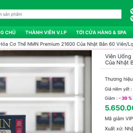
Cảm ơn khác
hàng sản phẩ
Ginseng Hone
G CHỦ
THÀNH VIÊN V.I.P
TỚI CỬA HÀNG & SPA
 Hóa Cơ Thể NMN Premium 21600 Của Nhật Bản 60 Viên/L
Viên Uống
Của Nhật B
Thương hiệu
Giá niêm yết 
Giảm :
- 39 %
5.650.0
Mã giảm VIP
Xuất xứ: Nh