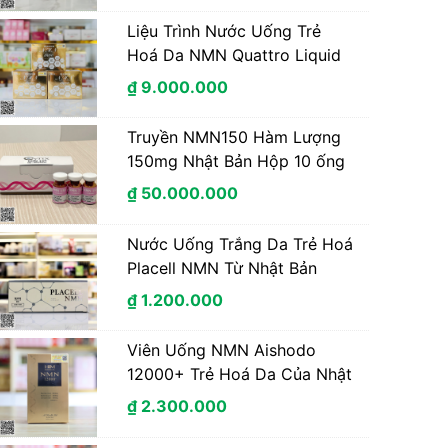
Liệu Trình Nước Uống Trẻ
Hoá Da NMN Quattro Liquid
18000 Premium 30 Lọ
₫ 9.000.000
Truyền NMN150 Hàm Lượng
150mg Nhật Bản Hộp 10 ống
Tặng Kèm Nước Muối Truyền
₫ 50.000.000
Nhật
Nước Uống Trắng Da Trẻ Hoá
Placell NMN Từ Nhật Bản
Hộp 10 Chai
₫ 1.200.000
Viên Uống NMN Aishodo
12000+ Trẻ Hoá Da Của Nhật
Bản 60 Viên
₫ 2.300.000