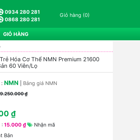
×
h hàng
Minh Nguyệt
0324830634. Đã tạo đơn
0934 280 281
Giỏ hàng (0)
m :
Tinh Chất Hồng Sâm Mật Ong KGC Korean Red
0868 280 281
y Paste 500gr
, Tình trạng : đang chờ
GIỎ HÀNG
ọ
 Trẻ Hóa Cơ Thể NMN Premium 21600
ản 60 Viên/Lọ
NMN
 :
|
Bảng giá NMN
:
9.250.000 ₫
00 ₫
 :
15.000 ₫
Nhận mã
ật Bản