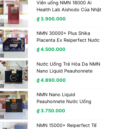
Viên uống NMN 18000 Ai
Health Lab Aishodo Của Nhật
Bản 90 Viên
₫ 3.900.000
NMN 30000+ Plus Shika
Placenta Ex Reiperfect Nước
Uống Trẻ Hóa Tế Bào Nhật
₫ 4.500.000
Bản NMN1000mg Hộp 10
Chai * 50ml
Nước Uống Trẻ Hóa Da NMN
Nano Liquid Peauhonnete
Collagen Nhật Bản 12 Ngày
₫ 4.890.000
Uống
NMN Nano Liquid
Peauhonnete Nước Uống
Trường Thọ Nhật Bản Hộp12
₫ 3.750.000
Chai
NMN 15000+ Reiperfect Tế