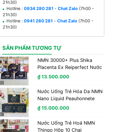
21h30)
Hotline :
0934 280 281
-
Chat Zalo
(7h00 -
21h30)
Hotline :
0941 280 281
-
Chat Zalo
(7h00 -
21h30)
SẢN PHẨM TƯƠNG TỰ
NMN 30000+ Plus Shika
Placenta Ex Reiperfect Nước
Uống Trẻ Hóa Tế Bào Nhật
₫ 13.500.000
Bản Hộp 30 Chai * 50 ml
Nước Uống Trẻ Hóa Da NMN
Nano Liquid Peauhonnete
Collagen Của Nhật Bản 30
₫ 15.000.000
Ngày Uống
Nước Uống Trẻ Hoá NMN
Thingo Hộp 10 Chai