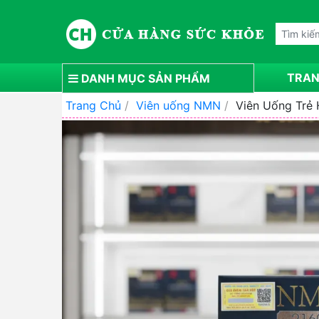
TRAN
DANH MỤC SẢN PHẨM
Trang Chủ
/
Viên uống NMN
/
Viên Uống Trẻ