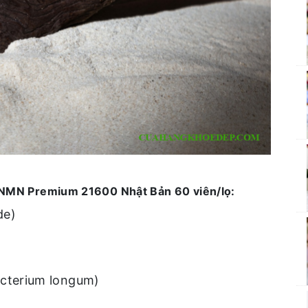
 NMN Premium 21600 Nhật Bản 60 viên/lọ:
de)
acterium longum)