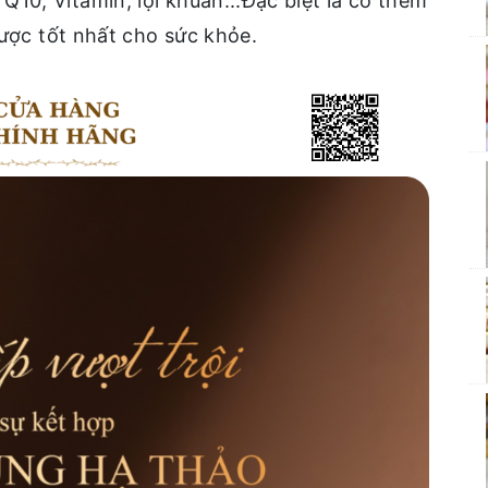
10, Vitamin, lợi khuẩn...Đặc biệt là có thêm
 dược tốt nhất cho sức khỏe.