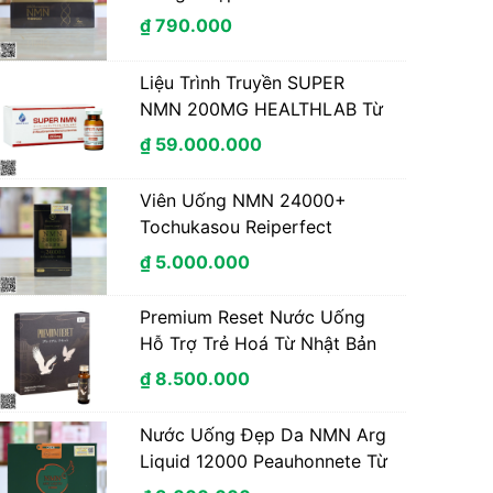
₫ 790.000
Liệu Trình Truyền SUPER
NMN 200MG HEALTHLAB Từ
Nhật Bản 10 Lọ 10 Lần Truyền
₫ 59.000.000
Viên Uống NMN 24000+
Tochukasou Reiperfect
Hoàng Gia Nhật Bản hộp 90
₫ 5.000.000
viên
Premium Reset Nước Uống
Hỗ Trợ Trẻ Hoá Từ Nhật Bản
Hộp 10 Chai
₫ 8.500.000
Nước Uống Đẹp Da NMN Arg
Liquid 12000 Peauhonnete Từ
Nhật Bản Mẫu Mới