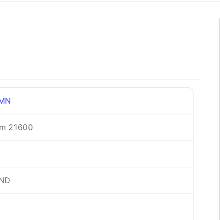
NMN
m 21600
VND