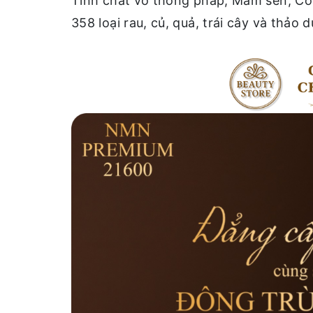
Tinh chất vỏ thông pháp, Mầm sen, Co Q
358 loại rau, củ, quả, trái cây và thảo