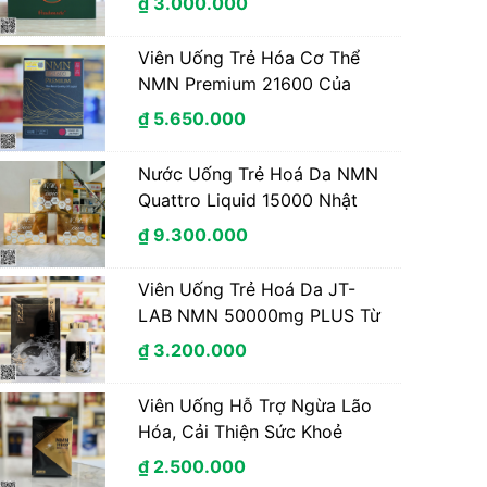
₫ 3.000.000
Viên Uống Trẻ Hóa Cơ Thể
NMN Premium 21600 Của
Nhật Bản 60 Viên/Lọ
₫ 5.650.000
Nước Uống Trẻ Hoá Da NMN
Quattro Liquid 15000 Nhật
Bản 30 Chai
₫ 9.300.000
Viên Uống Trẻ Hoá Da JT-
LAB NMN 50000mg PLUS Từ
Nhật Bản 120 viên
₫ 3.200.000
Viên Uống Hỗ Trợ Ngừa Lão
Hóa, Cải Thiện Sức Khoẻ
NMN 31800+ Premium Từ
₫ 2.500.000
Nhật Bản 75 Viên