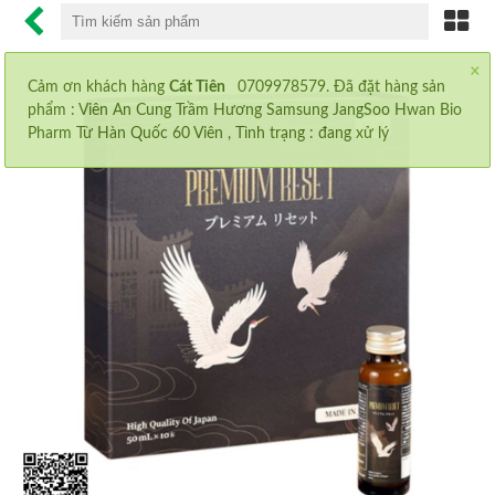
×
CHỐNG LÃO HÓA
Cảm ơn khách hàng
Cát Tiên
0709978579. Đã đặt hàng sản
phẩm :
Viên An Cung Trầm Hương Samsung JangSoo Hwan Bio
CHỐNG NẮNG
Pharm Từ Hàn Quốc 60 Viên
, Tình trạng : đang xử lý
MỸ PHẨM SK-II
NƯỚC UỐNG COLLAGEN
VIÊN UỐNG GIẢM CÂN
MỌC MI
AN CUNG NGƯU HOÀNG
MỌC MÀY
MỌC TÓC