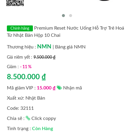
MỸ PHẨM CAO CẤP
MỸ PHẨM LAMER
Premium Reset Nước Uống Hỗ Trợ Trẻ Hoá
Chính hãng
Từ Nhật Bản Hộp 10 Chai
MỸ PHẨM LANCI HÀN QUỐC
NMN
Thương hiệu :
|
Bảng giá NMN
MỸ PHẨM LAVISH HÀN QUỐC
Giá niêm yết :
9.500.000 ₫
Giảm :
- 11 %
MỸ PHẨM OBAGI
8.500.000 ₫
MỸ PHẨM OHUI HÀN QUỐC
Mã giảm VIP :
15.000 ₫
Nhận mã
Xuất xứ: Nhật Bản
MỸ PHẨM KYUNG LAB
Code: 32111
MỸ PHẨM SAKURA
Chia sẽ :
Click coppy
MỸ PHẨM TRANSINO
Tình trạng :
Còn Hàng