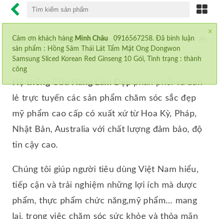
×
CHỐNG LÃO HÓA
Cảm ơn khách hàng
Minh Châu
0916567258. Đã bình luận
Giới Thiệu Cửa Hàng Làm Đẹp
sản phẩm :
Hồng Sâm Thái Lát Tẩm Mật Ong Dongwon
CHỐNG NẮNG
Samsung Sliced Korean Red Ginseng 10 Gói
, Tình trạng : thành
công
MỸ PHẨM SK-II
Hệ thống Cửa Hàng Làm
Đẹp
phân phối và bán
lẻ trực tuyến các sản phẩm chăm sóc sắc đẹp
NƯỚC UỐNG COLLAGEN
mỹ phẩm cao cấp có xuất xứ từ Hoa Kỳ, Pháp,
VIÊN UỐNG GIẢM CÂN
Nhật Bản, Australia với chất lượng đảm bảo, độ
tin cậy cao.
MỌC MI
Chúng tôi giúp người tiêu dùng Việt Nam hiểu,
AN CUNG NGƯU HOÀNG
tiếp cận và trải nghiệm những lợi ích mà dược
MỌC MÀY
phẩm, thực phẩm chức năng,mỹ phẩm… mang
lại, trong việc chăm sóc sức khỏe và thỏa mãn
MỌC TÓC