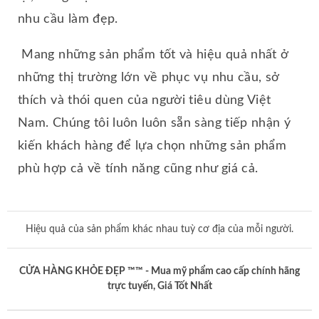
nhu cầu làm đẹp.
MỸ PHẨM CAO CẤP
Mang những sản phẩm tốt và hiệu quả nhất ở
MỸ PHẨM LAMER
những thị trường lớn về phục vụ nhu cầu, sở
thích và thói quen của người tiêu dùng Việt
MỸ PHẨM LANCI HÀN QUỐC
Nam. Chúng tôi luôn luôn sẵn sàng tiếp nhận ý
MỸ PHẨM LAVISH HÀN QUỐC
kiến khách hàng để lựa chọn những sản phẩm
phù hợp cả về tính năng cũng như giá cả.
MỸ PHẨM OBAGI
MỸ PHẨM OHUI HÀN QUỐC
Hiệu quả của sản phẩm khác nhau tuỳ cơ địa của mỗi người.
MỸ PHẨM KYUNG LAB
MỸ PHẨM SAKURA
CỬA HÀNG KHỎE ĐẸP ™™ - Mua mỹ phẩm cao cấp chính hãng
trực tuyến, Giá Tốt Nhất
MỸ PHẨM TRANSINO