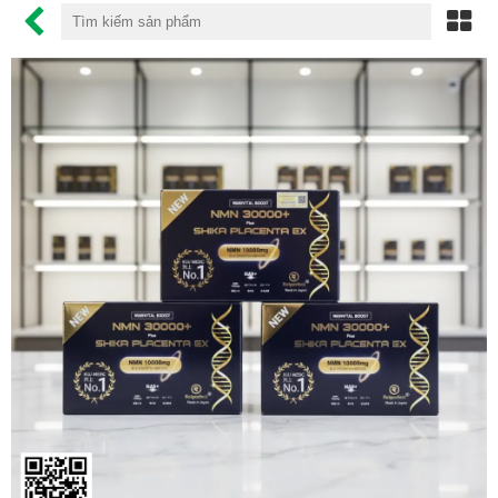
CHỐNG LÃO HÓA
CHỐNG NẮNG
MỸ PHẨM SK-II
NƯỚC UỐNG COLLAGEN
VIÊN UỐNG GIẢM CÂN
MỌC MI
AN CUNG NGƯU HOÀNG
MỌC MÀY
MỌC TÓC