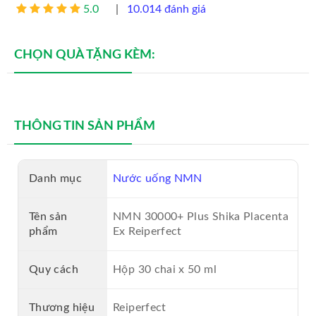
5.0
|
10.014 đánh giá
MỸ PHẨM VENTO
CHỌN QUÀ TẶNG KÈM:
MỸ PHẨM GENIE
NHAU THAI CỪU
SỮA ONG CHÚA
THÔNG TIN SẢN PHẨM
NƯỚC HOA NAM CAO CẤP
Danh mục
Nước uống NMN
NƯỚC HOA NỮ CAO CẤP
Tên sản
NMN 30000+ Plus Shika Placenta
VIÊN UỐNG COLLAGEN
phẩm
Ex Reiperfect
SON MÔI CAO CẤP
Quy cách
Hộp 30 chai x 50 ml
Thương hiệu
Reiperfect