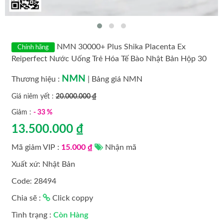
MỸ PHẨM CAO CẤP
MỸ PHẨM LAMER
NMN 30000+ Plus Shika Placenta Ex
Chính hãng
Reiperfect Nước Uống Trẻ Hóa Tế Bào Nhật Bản Hộp 30
MỸ PHẨM LANCI HÀN QUỐC
Chai * 50 ml
NMN
Thương hiệu :
|
Bảng giá NMN
MỸ PHẨM LAVISH HÀN QUỐC
Giá niêm yết :
20.000.000 ₫
Giảm :
- 33 %
MỸ PHẨM OBAGI
13.500.000 ₫
MỸ PHẨM OHUI HÀN QUỐC
Mã giảm VIP :
15.000 ₫
Nhận mã
Xuất xứ: Nhật Bản
MỸ PHẨM KYUNG LAB
Code: 28494
MỸ PHẨM SAKURA
Chia sẽ :
Click coppy
MỸ PHẨM TRANSINO
Tình trạng :
Còn Hàng