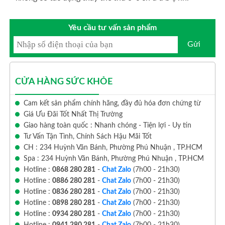
Yêu cầu tư vấn sản phẩm
Gửi
CỬA HÀNG SỨC KHỎE
Cam kết sản phẩm chính hãng, đầy đủ hóa đơn chứng từ
Giá Ưu Đãi Tốt Nhất Thị Trường
Giao hàng toàn quốc : Nhanh chóng - Tiện lợi - Uy tín
Tư Vấn Tận Tình, Chính Sách Hậu Mãi Tốt
CH : 234 Huỳnh Văn Bánh, Phường Phú Nhuận , TP.HCM
Spa : 234 Huỳnh Văn Bánh, Phường Phú Nhuận , TP.HCM
Hotline :
0868 280 281
-
Chat Zalo
(7h00 - 21h30)
Hotline :
0886 280 281
-
Chat Zalo
(7h00 - 21h30)
Hotline :
0836 280 281
-
Chat Zalo
(7h00 - 21h30)
Hotline :
0898 280 281
-
Chat Zalo
(7h00 - 21h30)
Hotline :
0934 280 281
-
Chat Zalo
(7h00 - 21h30)
Hotline :
0941 280 281
-
Chat Zalo
(7h00 - 21h30)