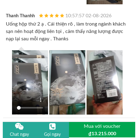
10:57:57 02-08-2026
Thanh Thanhh
Uống hộp thứ 2 ạ . Cái thiện rõ , làm trong ngành khách
sạn nên hoạt động liên tọi , cảm thấy năng lượng được
nạp lại sau mỗi ngay . Thanks
Hiệu quả của sản phẩm khác nhau tuỳ cơ địa của mỗi người.
Mua với voucher
₫13.215.000
Chat ngay
Gọi ngay