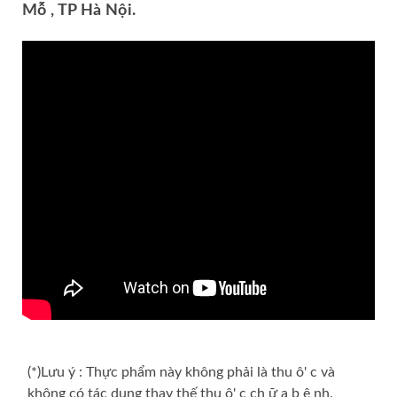
Mỗ , TP Hà Nội.
(*)Lưu ý : Thực phẩm này không phải là thu ô' c và
không có tác dụng thay thế thu ô' c ch ữ a b ệ nh.