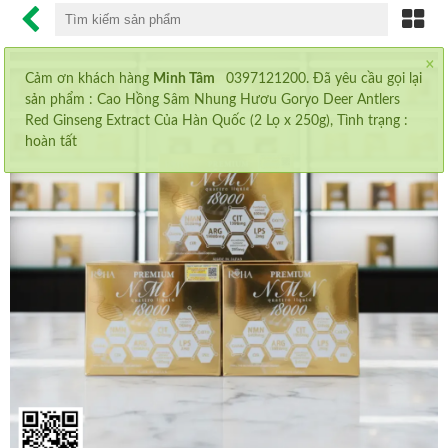
×
CHỐNG LÃO HÓA
Cảm ơn khách hàng
Minh Tâm
0397121200. Đã yêu cầu gọi lại
sản phẩm :
Cao Hồng Sâm Nhung Hươu Goryo Deer Antlers
CHỐNG NẮNG
Red Ginseng Extract Của Hàn Quốc (2 Lọ x 250g)
, Tình trạng :
hoàn tất
MỸ PHẨM SK-II
NƯỚC UỐNG COLLAGEN
VIÊN UỐNG GIẢM CÂN
MỌC MI
AN CUNG NGƯU HOÀNG
MỌC MÀY
MỌC TÓC