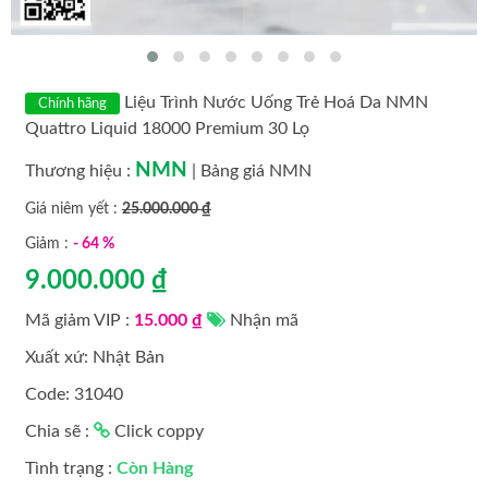
MỸ PHẨM CAO CẤP
MỸ PHẨM LAMER
Liệu Trình Nước Uống Trẻ Hoá Da NMN
Chính hãng
Quattro Liquid 18000 Premium 30 Lọ
MỸ PHẨM LANCI HÀN QUỐC
NMN
Thương hiệu :
|
Bảng giá NMN
MỸ PHẨM LAVISH HÀN QUỐC
Giá niêm yết :
25.000.000 ₫
Giảm :
- 64 %
MỸ PHẨM OBAGI
9.000.000 ₫
MỸ PHẨM OHUI HÀN QUỐC
Mã giảm VIP :
15.000 ₫
Nhận mã
Xuất xứ: Nhật Bản
MỸ PHẨM KYUNG LAB
Code: 31040
MỸ PHẨM SAKURA
Chia sẽ :
Click coppy
MỸ PHẨM TRANSINO
Tình trạng :
Còn Hàng