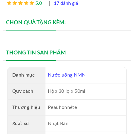
5.0
|
17 đánh giá
MỸ PHẨM VENTO
CHỌN QUÀ TẶNG KÈM:
MỸ PHẨM GENIE
NHAU THAI CỪU
SỮA ONG CHÚA
THÔNG TIN SẢN PHẨM
NƯỚC HOA NAM CAO CẤP
Danh mục
Nước uống NMN
NƯỚC HOA NỮ CAO CẤP
Quy cách
Hộp 30 lọ x 50ml
VIÊN UỐNG COLLAGEN
Thương hiệu
Peauhonnête
SON MÔI CAO CẤP
Xuất xứ
Nhật Bản