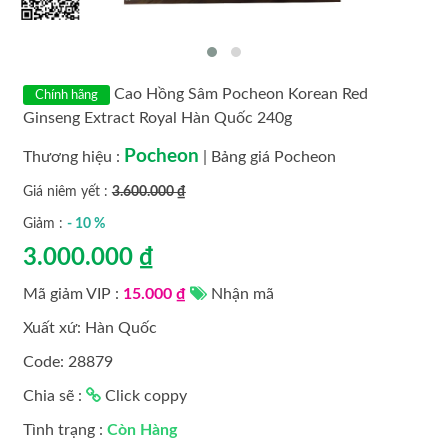
MỸ PHẨM CAO CẤP
MỸ PHẨM LAMER
Cao Hồng Sâm Pocheon Korean Red
Chính hãng
Ginseng Extract Royal Hàn Quốc 240g
MỸ PHẨM LANCI HÀN QUỐC
Pocheon
Thương hiệu :
|
Bảng giá Pocheon
MỸ PHẨM LAVISH HÀN QUỐC
Giá niêm yết :
3.600.000 ₫
Giảm :
- 10 %
MỸ PHẨM OBAGI
3.000.000 ₫
MỸ PHẨM OHUI HÀN QUỐC
Mã giảm VIP :
15.000 ₫
Nhận mã
Xuất xứ: Hàn Quốc
MỸ PHẨM KYUNG LAB
Code: 28879
MỸ PHẨM SAKURA
Chia sẽ :
Click coppy
MỸ PHẨM TRANSINO
Tình trạng :
Còn Hàng