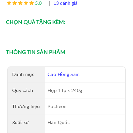
5.0
|
13 đánh giá
MỸ PHẨM VENTO
CHỌN QUÀ TẶNG KÈM:
MỸ PHẨM GENIE
NHAU THAI CỪU
SỮA ONG CHÚA
THÔNG TIN SẢN PHẨM
NƯỚC HOA NAM CAO CẤP
Danh mục
Cao Hồng Sâm
NƯỚC HOA NỮ CAO CẤP
Quy cách
Hộp 1 lọ x 240g
VIÊN UỐNG COLLAGEN
Thương hiệu
Pocheon
SON MÔI CAO CẤP
Xuất xứ
Hàn Quốc