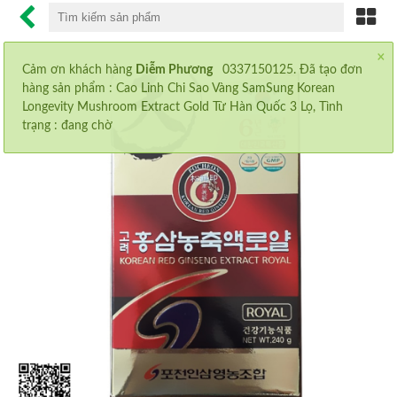
×
CHỐNG LÃO HÓA
Cảm ơn khách hàng
Diễm Phương
0337150125. Đã tạo đơn
hàng sản phẩm :
Cao Linh Chi Sao Vàng SamSung Korean
CHỐNG NẮNG
Longevity Mushroom Extract Gold Từ Hàn Quốc 3 Lọ
, Tình
trạng : đang chờ
MỸ PHẨM SK-II
NƯỚC UỐNG COLLAGEN
VIÊN UỐNG GIẢM CÂN
MỌC MI
AN CUNG NGƯU HOÀNG
MỌC MÀY
MỌC TÓC